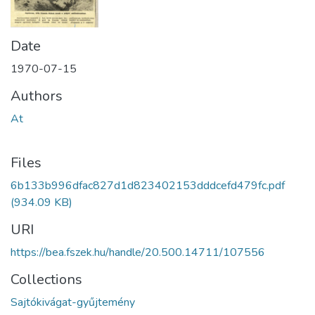
Date
1970-07-15
Authors
At
Files
6b133b996dfac827d1d823402153dddcefd479fc.pdf
(934.09 KB)
URI
https://bea.fszek.hu/handle/20.500.14711/107556
Collections
Sajtókivágat-gyűjtemény