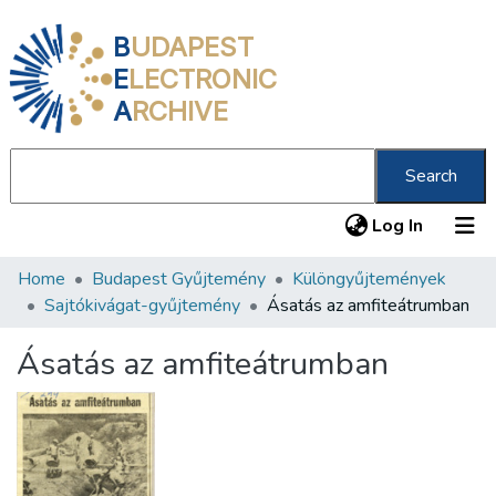
B
UDAPEST
E
LECTRONIC
A
RCHIVE
Search
(current
Log In
Home
Budapest Gyűjtemény
Különgyűjtemények
Communities & Collections
Sajtókivágat-gyűjtemény
Ásatás az amfiteátrumban
All of DSpace
Ásatás az amfiteátrumban
Statistics
About us