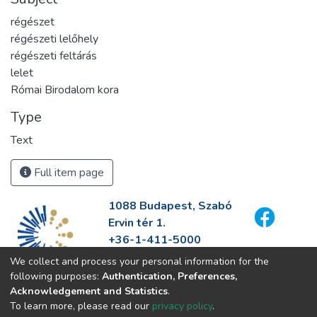
régészet
régészeti lelőhely
régészeti feltárás
lelet
Római Birodalom kora
Type
Text
Full item page
1088 Budapest, Szabó
Ervin tér 1.
+36-1-411-5000
info@fszek.hu
We collect and process your personal information for the
https://fszek.hu
following purposes:
Authentication, Preferences,
Acknowledgement and Statistics
.
To learn more, please read our
privacy policy
.