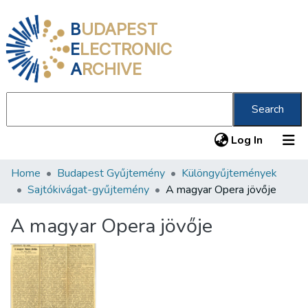
B
UDAPEST
E
LECTRONIC
A
RCHIVE
Search
(current
Log In
Home
Budapest Gyűjtemény
Különgyűjtemények
Communities & Collections
Sajtókivágat-gyűjtemény
A magyar Opera jövője
All of DSpace
A magyar Opera jövője
Statistics
About us