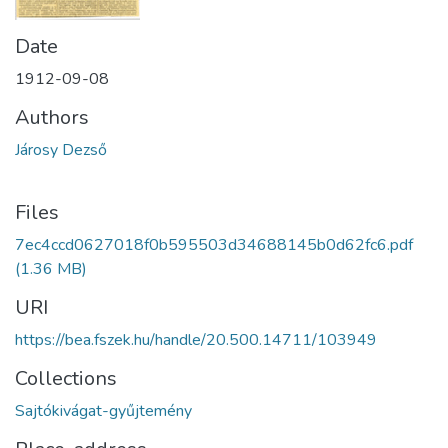
Date
1912-09-08
Authors
Járosy Dezső
Files
7ec4ccd0627018f0b595503d34688145b0d62fc6.pdf
(1.36 MB)
URI
https://bea.fszek.hu/handle/20.500.14711/103949
Collections
Sajtókivágat-gyűjtemény