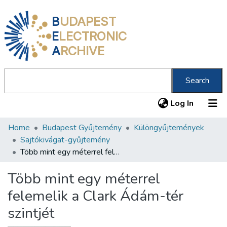
B
UDAPEST
E
LECTRONIC
A
RCHIVE
Search
(current
Log In
Home
Budapest Gyűjtemény
Különgyűjtemények
Communities & Collections
Sajtókivágat-gyűjtemény
All of DSpace
Több mint egy méterrel felemelik a Clark Ádám-tér szintjét
Statistics
Több mint egy méterrel
About us
felemelik a Clark Ádám-tér
szintjét