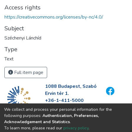
Access rights
https://creativecommons.org/licenses/by-nc/4.0/
Subject
Széchenyi Lánchíd
Type
Text
Full item page
1088 Budapest, Szabó
Ervin tér 1.
+36-1-411-5000
info@fszek.hu
We collect and process your personal information for the
https://fszek.hu
following purposes:
Authentication, Preferences,
Acknowledgement and Statistics
.
To learn more, please read our
privacy policy
.