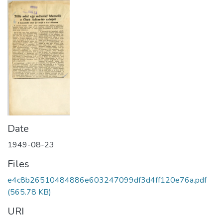
Date
1949-08-23
Files
e4c8b26510484886e603247099df3d4ff120e76a.pdf
(565.78 KB)
URI