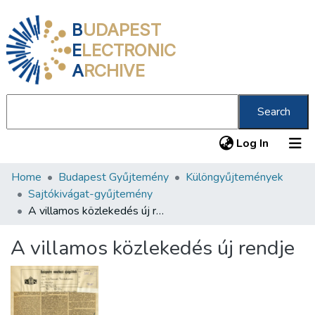
B
UDAPEST
E
LECTRONIC
A
RCHIVE
Search
(current
Log In
Home
Budapest Gyűjtemény
Különgyűjtemények
Communities & Collections
Sajtókivágat-gyűjtemény
All of DSpace
A villamos közlekedés új rendje
Statistics
A villamos közlekedés új rendje
About us