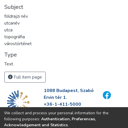
Subject
földrajzi név
utcanév
utca
topográfia
várostörténet
Type
Text
Full item page
1088 Budapest, Szabó
Ervin tér 1.
+36-1-411-5000
info@fszek.hu
We collect and process your personal information for the
https://fszek.hu
following purposes:
Authentication, Preferences,
Acknowledgement and Statistics
.