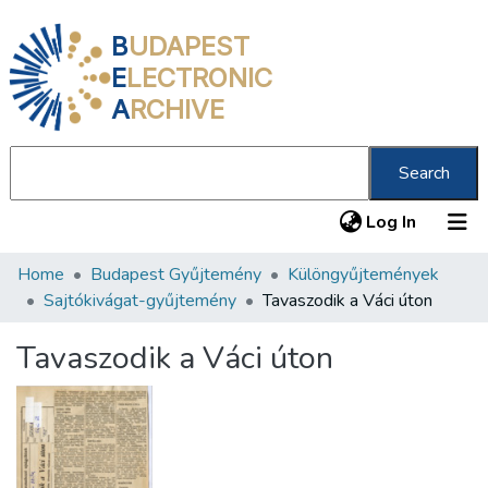
B
UDAPEST
E
LECTRONIC
A
RCHIVE
Search
(current
Log In
Home
Budapest Gyűjtemény
Különgyűjtemények
Communities & Collections
Sajtókivágat-gyűjtemény
Tavaszodik a Váci úton
All of DSpace
Tavaszodik a Váci úton
Statistics
About us