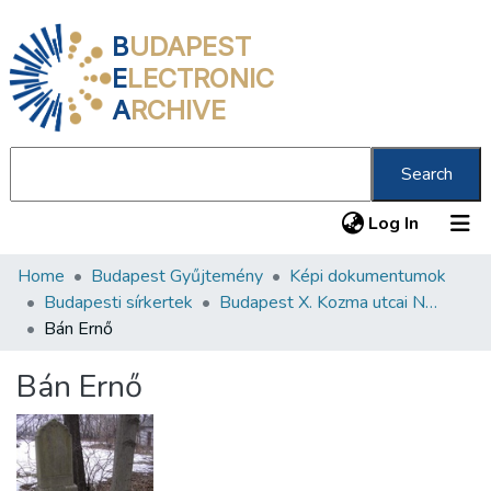
B
UDAPEST
E
LECTRONIC
A
RCHIVE
Search
(current
Log In
Home
Budapest Gyűjtemény
Képi dokumentumok
Communities & Collections
Budapesti sírkertek
Budapest X. Kozma utcai Neológ Zsidó Temető
All of DSpace
Bán Ernő
Statistics
Bán Ernő
About us