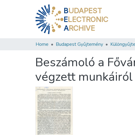
B
UDAPEST
E
LECTRONIC
A
RCHIVE
Home
Budapest Gyűjtemény
Különgyűjt
Beszámoló a Fővá
végzett munkáiról