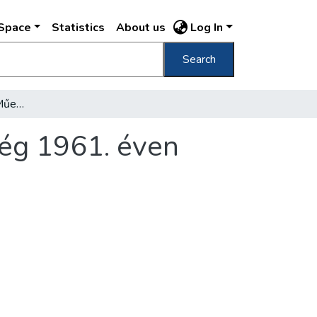
DSpace
Statistics
About us
Log In
Search
Beszámoló a Fővárosi Műemlék Felügyelőség 1961. éven végzett munkáiról
ég 1961. éven