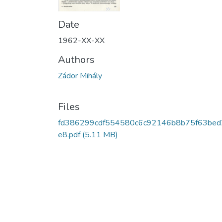
Date
1962-XX-XX
Authors
Zádor Mihály
Files
fd386299cdf554580c6c92146b8b75f63bed
e8.pdf
(5.11 MB)