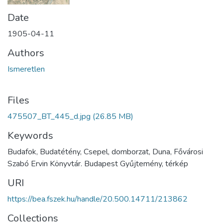
Date
1905-04-11
Authors
Ismeretlen
Files
475507_BT_445_d.jpg
(26.85 MB)
Keywords
Budafok, Budatétény, Csepel, domborzat, Duna, Fővárosi
Szabó Ervin Könyvtár. Budapest Gyűjtemény, térkép
URI
https://bea.fszek.hu/handle/20.500.14711/213862
Collections