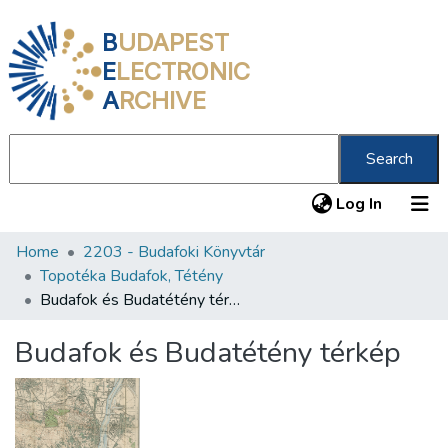
B
UDAPEST
E
LECTRONIC
A
RCHIVE
Search
(current
Log In
Home
2203 - Budafoki Könyvtár
Communities & Collections
Topotéka Budafok, Tétény
All of DSpace
Budafok és Budatétény térkép
Statistics
Budafok és Budatétény térkép
About us