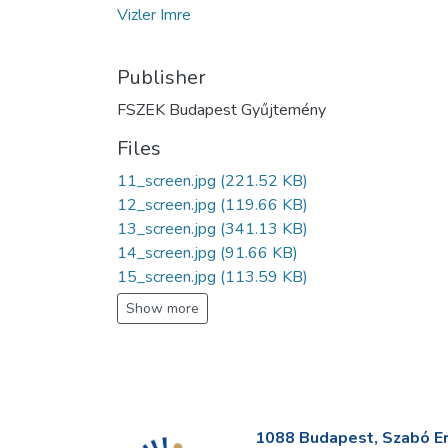
Vizler Imre
Publisher
FSZEK Budapest Gyűjtemény
Files
11_screen.jpg
(221.52 KB)
12_screen.jpg
(119.66 KB)
13_screen.jpg
(341.13 KB)
14_screen.jpg
(91.66 KB)
15_screen.jpg
(113.59 KB)
Show more
1088 Budapest, Szabó Erv