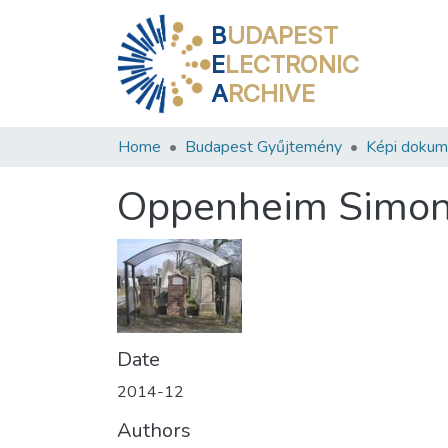
B
UDAPEST
E
LECTRONIC
A
RCHIVE
Home
Budapest Gyűjtemény
Képi doku
Oppenheim Simon
Date
2014-12
Authors