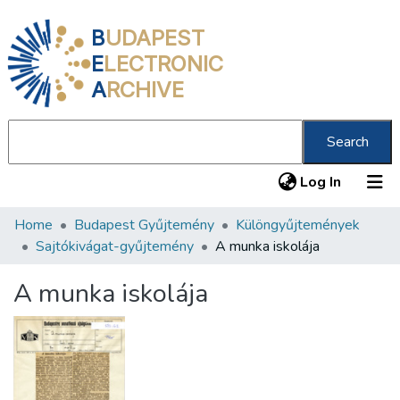
B
UDAPEST
E
LECTRONIC
A
RCHIVE
Search
(current
Log In
Home
Budapest Gyűjtemény
Különgyűjtemények
Communities & Collections
Sajtókivágat-gyűjtemény
A munka iskolája
All of DSpace
A munka iskolája
Statistics
About us