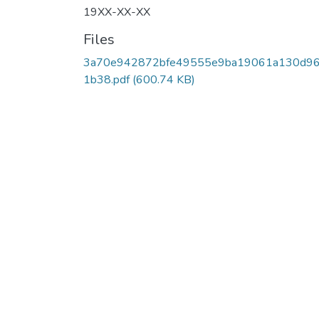
19XX-XX-XX
Files
3a70e942872bfe49555e9ba19061a130d9
1b38.pdf
(600.74 KB)