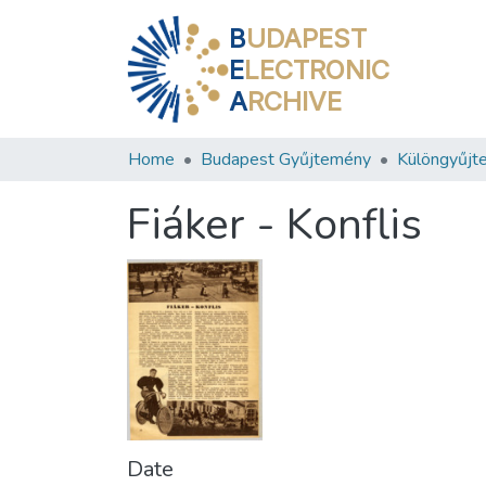
B
UDAPEST
E
LECTRONIC
A
RCHIVE
Home
Budapest Gyűjtemény
Különgyűjt
Fiáker - Konflis
Date