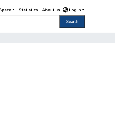
DSpace
Statistics
About us
Log In
Search