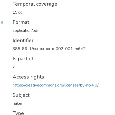
Temporal coverage
19xx
Format
66
application/pdf
Identifier
385-86-19xx-xx-xx-x-002-001-m642
Is part of
x
Access rights
https://creativecommons.org/licenses/by-nc/4.0/
Subject
fiáker
Type