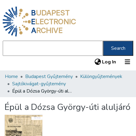
B
UDAPEST
E
LECTRONIC
A
RCHIVE
Search
(current
Log In
Home
Budapest Gyűjtemény
Különgyűjtemények
Communities & Collections
Sajtókivágat-gyűjtemény
All of DSpace
Épül a Dózsa György-úti aluljáró
Statistics
Épül a Dózsa György-úti aluljáró
About us