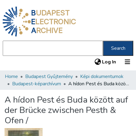
B
UDAPEST
E
LECTRONIC
A
RCHIVE
Search
(current
Log In
Home
Budapest Gyűjtemény
Képi dokumentumok
Communities & Collections
Budapest-képarchívum
A hídon Pest és Buda között auf der Brücke zwischen Pesth & Ofen /
All of DSpace
A hídon Pest és Buda között auf
Statistics
der Brücke zwischen Pesth &
About us
Ofen /