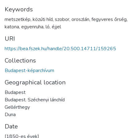
Keywords
metszetkép
,
közúti híd
,
szobor
,
oroszlán
,
fegyveres őrség
,
katona
,
egyenruha
,
ló
,
éjjel
URI
https://bea.fszek.hu/handle/20.500.14711/159265
Collections
Budapest-képarchívum
Geographical location
Budapest
Budapest. Széchenyi lánchíd
Gellérthegy
Duna
Date
[1850-es évek]