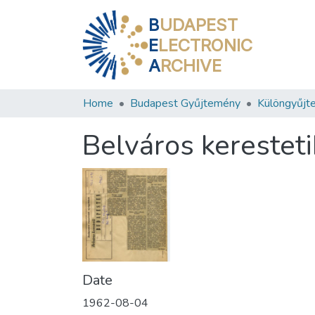
B
UDAPEST
E
LECTRONIC
A
RCHIVE
Home
Budapest Gyűjtemény
Különgyűjt
Belváros kerestet
Date
1962-08-04