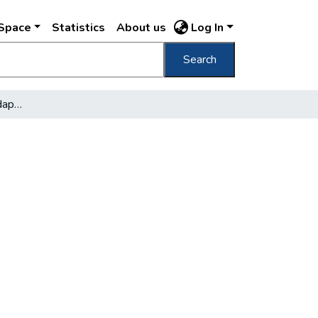
DSpace
Statistics
About us
Log In
Search
Belváros kerestetik Budapesten