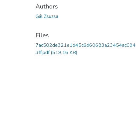
Authors
Gál Zsuzsa
Files
7ac502de321e1d45c6d60683a23454ac094
3ff.pdf
(519.16 KB)