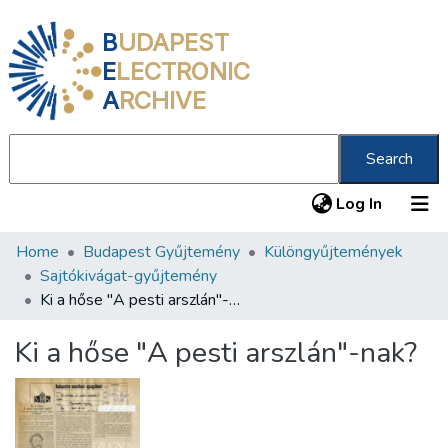
B
UDAPEST
E
LECTRONIC
A
RCHIVE
Search
(current
Log In
Home
Budapest Gyűjtemény
Különgyűjtemények
Communities & Collections
Sajtókivágat-gyűjtemény
All of DSpace
Ki a hőse "A pesti arszlán"-nak?
Statistics
Ki a hőse "A pesti arszlán"-nak?
About us