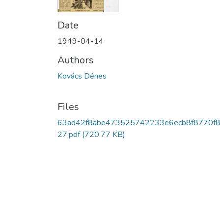
Date
1949-04-14
Authors
Kovács Dénes
Files
63ad42f8abe473525742233e6ecb8f8770f8
27.pdf
(720.77 KB)