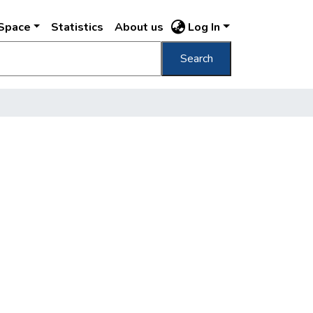
DSpace
Statistics
About us
Log In
Search