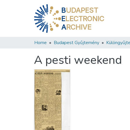
B
UDAPEST
E
LECTRONIC
A
RCHIVE
Home
Budapest Gyűjtemény
Különgyűjt
A pesti weekend