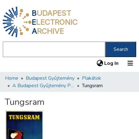
B
UDAPEST
E
LECTRONIC
A
RCHIVE
Search
(current
Log In
Home
Budapest Gyűjtemény
Plakátok
Communities & Collections
A Budapest Gyűjtemény Plakáttárának plakátjai
Tungsram
All of DSpace
Tungsram
Statistics
About us