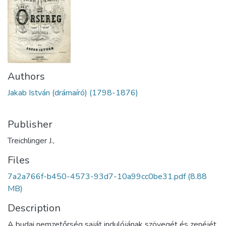
Authors
Jakab István (drámaíró) (1798-1876)
Publisher
Treichlinger J.,
Files
7a2a766f-b450-4573-93d7-10a99cc0be31.pdf
(8.88
MB)
Description
A budai nemzetőrség saját indulójának szövegét és zenéjét