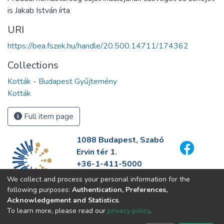
is Jakab István írta
URI
https://bea.fszek.hu/handle/20.500.14711/174362
Collections
Kották - Budapest Gyűjtemény
Kották
Full item page
1088 Budapest, Szabó
Ervin tér 1.
+36-1-411-5000
info@fszek.hu
We collect and process your personal information for the
https://fszek.hu
following purposes:
Authentication, Preferences,
Acknowledgement and Statistics
.
To learn more, please read our
privacy policy
.