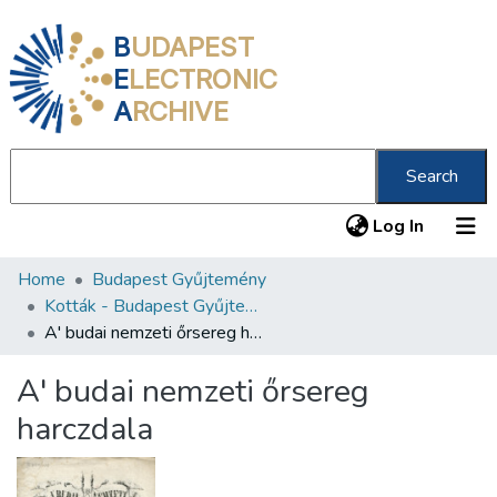
B
UDAPEST
E
LECTRONIC
A
RCHIVE
Search
(current
Log In
Home
Budapest Gyűjtemény
Communities & Collections
Kották - Budapest Gyűjtemény
All of DSpace
A' budai nemzeti őrsereg harczdala
Statistics
A' budai nemzeti őrsereg
About us
harczdala