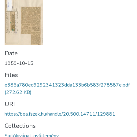
Date
1959-10-15
Files
e385a780ed9292341323dda133b6b583f278587e.pdf
(272.62 KB)
URI
https://bea.fszek.hu/handle/20.500.14711/129881
Collections
Sajtókivágat-gyűjtemény