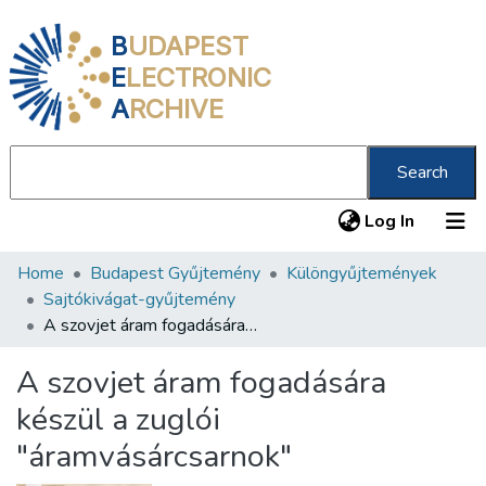
B
UDAPEST
E
LECTRONIC
A
RCHIVE
Search
(current
Log In
Home
Budapest Gyűjtemény
Különgyűjtemények
Communities & Collections
Sajtókivágat-gyűjtemény
All of DSpace
A szovjet áram fogadására készül a zuglói "áramvásárcsarnok"
Statistics
A szovjet áram fogadására
About us
készül a zuglói
"áramvásárcsarnok"