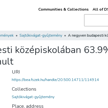
Communities & Collections
All of 
emények
Sajtókivágat-gyűjtemény
sti középiskolában 63.9
nult
URI
https://bea.fszek.hu/handle/20.500.14711/114914
Collections
Sajtókivágat-gyűjtemény
Place, address