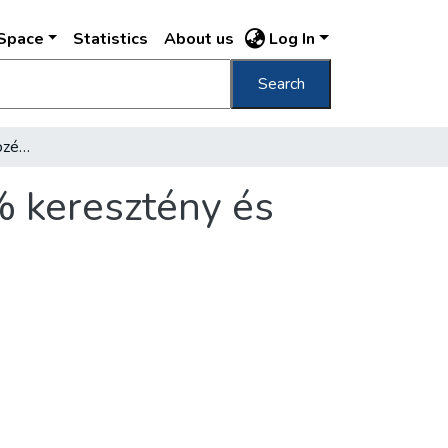
DSpace
Statistics
About us
Log In
Search
A negyven budapesti középiskolában 63.9% keresztény és 36.1% izraelita tanult
% keresztény és