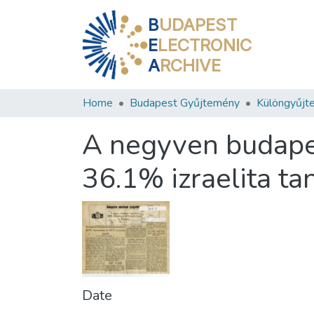
B
UDAPEST
E
LECTRONIC
A
RCHIVE
Home
Budapest Gyűjtemény
Különgyűjt
A negyven budape
36.1% izraelita ta
Date