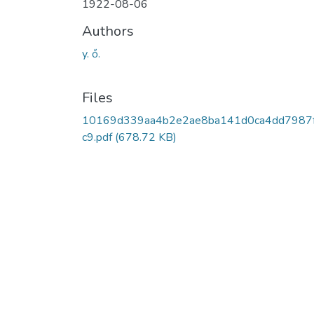
1922-08-06
Authors
y. ő.
Files
10169d339aa4b2e2ae8ba141d0ca4dd7987f
c9.pdf
(678.72 KB)