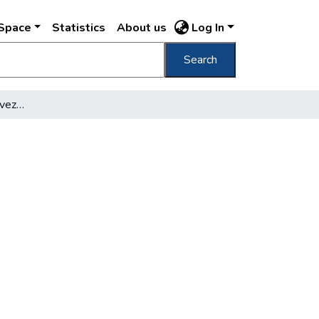
DSpace
Statistics
About us
Log In
Search
Az M3-as budapesti bevezető szakasza