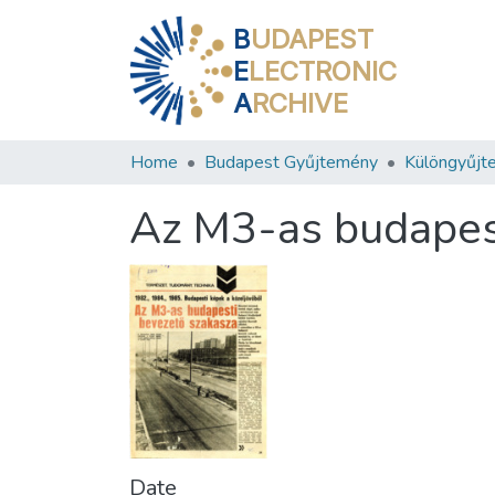
B
UDAPEST
E
LECTRONIC
A
RCHIVE
Home
Budapest Gyűjtemény
Különgyűjt
Az M3-as budapes
Date