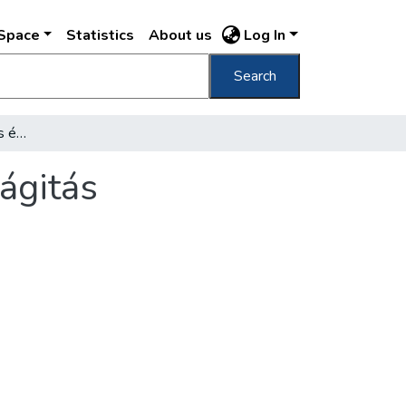
DSpace
Statistics
About us
Log In
Search
Megdrágul a közlekedés és megdrágul a világitás
ágitás