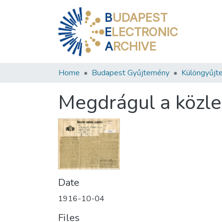
B
UDAPEST
E
LECTRONIC
A
RCHIVE
Home
Budapest Gyűjtemény
Különgyűjt
Megdrágul a közle
Date
1916-10-04
Files