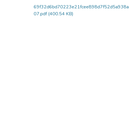
69f32d6bd70223e21fcee898d7f52d5a938a
07.pdf
(400.54 KB)