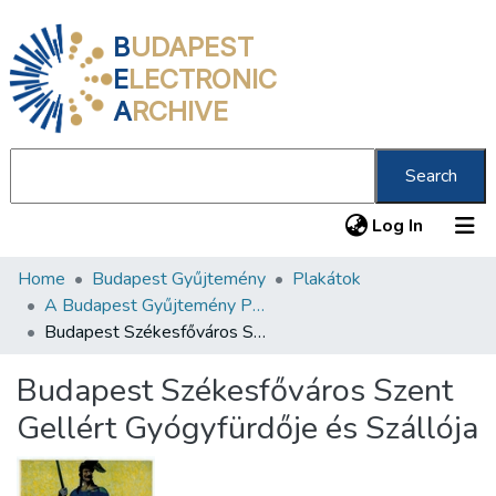
B
UDAPEST
E
LECTRONIC
A
RCHIVE
Search
(current
Log In
Home
Budapest Gyűjtemény
Plakátok
Communities & Collections
A Budapest Gyűjtemény Plakáttárának plakátjai
All of DSpace
Budapest Székesfőváros Szent Gellért Gyógyfürdője és Szállója
Statistics
Budapest Székesfőváros Szent
About us
Gellért Gyógyfürdője és Szállója