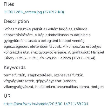
Files
PL007286_screen.jpg
(376.92 KB)
Description
Színes turisztikai plakát a Gellért fürdő és szálloda
népszerűsítésére. A kép szimbolikusan mutatja be a
gyógyfürdő hatását: a betegként belépő vendég
egészségesen, életerősen távozik. A kompozíció erőteljes
kontrasztja utal a víz gyógyító erejére. A grafikusok: Hampel
Károly (1896–1985) és Schunn Heinrich (1897–1984).
Keywords
termálfürdők, iszapkezelések, szénsavas fürdők,
vízgyógyintézetek, gépgyógyászat (zander),
villanygyógyászat, inhalatorium, pneumatikus kamra, röntgen
URI
https://bea.fszek.hu/handle/20.500.14711/59204