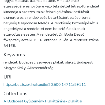
fogyasztásának tilalmát illetően. A fiatalkorúak
egészségére és jövőjére való tekintettel létrejött rendelet
kimondja a szeszes italok felszolgálásának betiltását
számukra és a rendelkezés betartásáért elsősorban a
helyiség tulajdonosa felelős. A rendőrség közbelépését is
engedélyezi a rendeletet nem betartó fiatalkorúak
eltávolítása esetén. A rendeletet Dr. Boda Dezső
főkapitány adta ki 1916. október 19-én. A rendelet száma:
84168.
Keywords
rendelet, Budapest, szöveges plakát, plakát, Budapesti
Magyar Királyi Államrendőrség
URI
https://bea.fszek.hu/handle/20.500.14711/59111
Collections
A Budapest Gyűjtemény Plakáttárának plakátjai