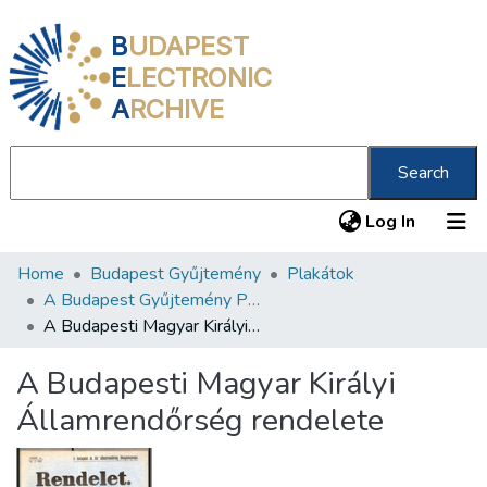
B
UDAPEST
E
LECTRONIC
A
RCHIVE
Search
(current
Log In
Home
Budapest Gyűjtemény
Plakátok
Communities & Collections
A Budapest Gyűjtemény Plakáttárának plakátjai
All of DSpace
A Budapesti Magyar Királyi Államrendőrség rendelete
Statistics
A Budapesti Magyar Királyi
About us
Államrendőrség rendelete