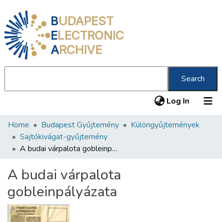
B
UDAPEST
E
LECTRONIC
A
RCHIVE
Search
(current
Log In
Home
Budapest Gyűjtemény
Különgyűjtemények
Communities & Collections
Sajtókivágat-gyűjtemény
All of DSpace
A budai várpalota gobleinpályázata
Statistics
A budai várpalota
About us
gobleinpályázata