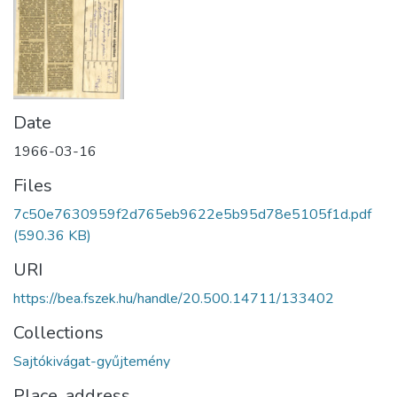
Date
1966-03-16
Files
7c50e7630959f2d765eb9622e5b95d78e5105f1d.pdf
(590.36 KB)
URI
https://bea.fszek.hu/handle/20.500.14711/133402
Collections
Sajtókivágat-gyűjtemény
Place, address