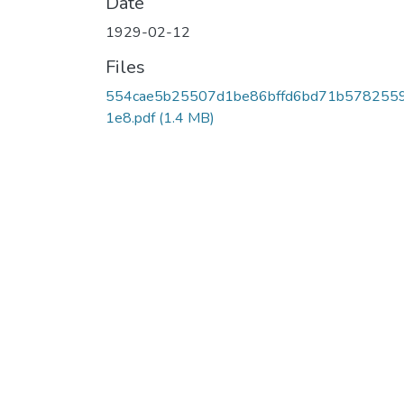
Date
1929-02-12
Files
554cae5b25507d1be86bffd6bd71b578255
1e8.pdf
(1.4 MB)