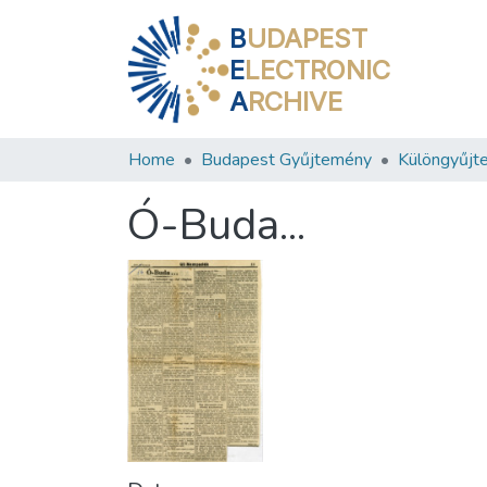
B
UDAPEST
E
LECTRONIC
A
RCHIVE
Home
Budapest Gyűjtemény
Különgyűjt
Ó-Buda...