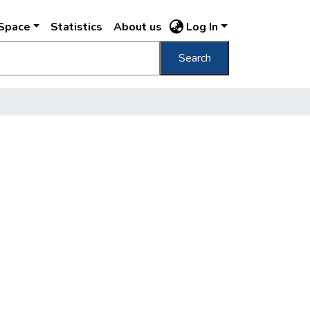
DSpace
Statistics
About us
Log In
Search