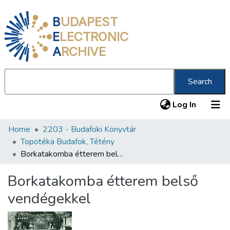
B
UDAPEST
E
LECTRONIC
A
RCHIVE
Search
(current
Log In
Home
2203 - Budafoki Könyvtár
Communities & Collections
Topotéka Budafok, Tétény
All of DSpace
Borkatakomba étterem belső vendégekkel
Statistics
Borkatakomba étterem belső
About us
vendégekkel