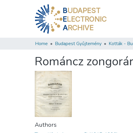
B
UDAPEST
E
LECTRONIC
A
RCHIVE
Home
Budapest Gyűjtemény
Románcz zongorár
Authors