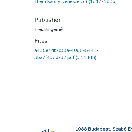
Thern Károly (zeneszerző) (1817-1886)
Publisher
Treichlingernél,
Files
a435e4db-c99a-4068-8441-
3ba7f498da37.pdf
(9.11 MB)
1088 Budapest, Szabó Erv