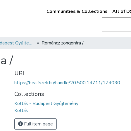
Communities & Collections
All of 
Kották - Budapest Gyűjtemény
Románcz zongorára /
a /
URI
https://bea.fszek.hu/handle/20.500.14711/174030
Collections
Kották - Budapest Gyűjtemény
Kották
Full item page