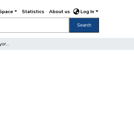
DSpace
Statistics
About us
Log In
Search
A budapesti földalatti gyorsvasút