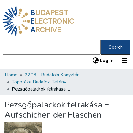
B
UDAPEST
E
LECTRONIC
A
RCHIVE
Search
(current
Log In
Home
2203 - Budafoki Könyvtár
Communities & Collections
Topotéka Budafok, Tétény
All of DSpace
Pezsgőpalackok felrakása = Aufschichen der Flaschen
Statistics
Pezsgőpalackok felrakása =
About us
Aufschichen der Flaschen