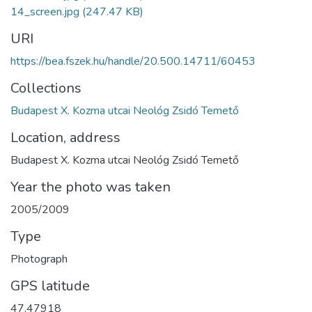
14_screen.jpg
(247.47 KB)
URI
https://bea.fszek.hu/handle/20.500.14711/60453
Collections
Budapest X. Kozma utcai Neológ Zsidó Temető
Location, address
Budapest X. Kozma utcai Neológ Zsidó Temető
Year the photo was taken
2005/2009
Type
Photograph
GPS latitude
47.47918