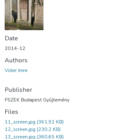
Date
2014-12
Authors
Vizler Imre
Publisher
FSZEK Budapest Gyűjtemény
Files
11_screen.jpg
(361.92 KB)
12_screen.jpg
(230.2 KB)
13_screen.jpg
(360.65 KB)