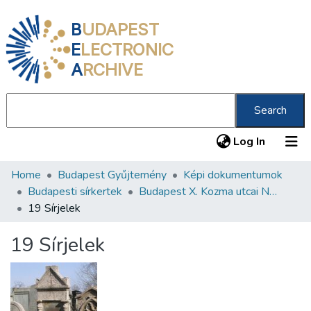
B
UDAPEST
E
LECTRONIC
A
RCHIVE
Search
(current
Log In
Home
Budapest Gyűjtemény
Képi dokumentumok
Communities & Collections
Budapesti sírkertek
Budapest X. Kozma utcai Neológ Zsidó Temető
All of DSpace
19 Sírjelek
Statistics
19 Sírjelek
About us