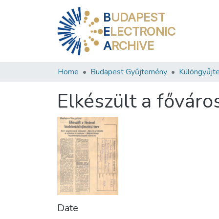
B
UDAPEST
E
LECTRONIC
A
RCHIVE
Home
Budapest Gyűjtemény
Különgyűjt
Elkészült a főváro
Date