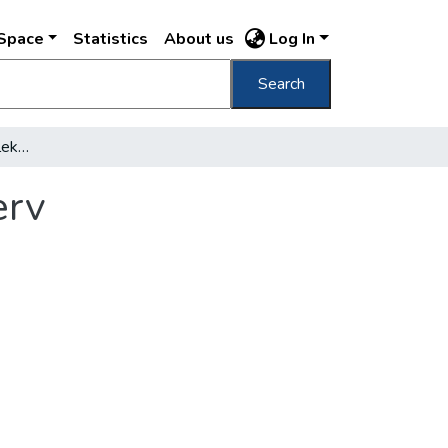
DSpace
Statistics
About us
Log In
Search
Elkészült a fővárosi közlekedésfejlesztési terv
erv