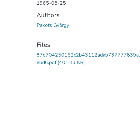
1965-08-25
Authors
Pakots György
Files
87d704250152c2b43112adab737777839a
ebd6.pdf
(401.83 KB)