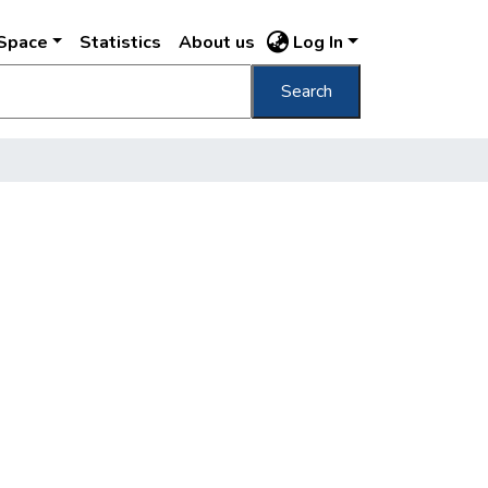
DSpace
Statistics
About us
Log In
Search