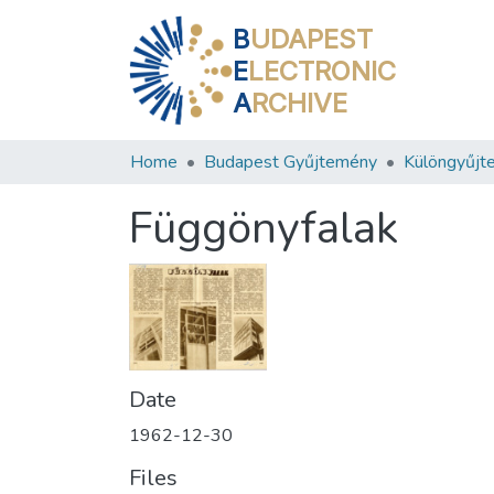
B
UDAPEST
E
LECTRONIC
A
RCHIVE
Home
Budapest Gyűjtemény
Különgyűjt
Függönyfalak
Date
1962-12-30
Files