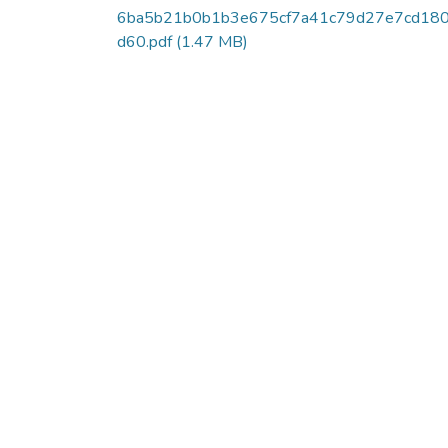
6ba5b21b0b1b3e675cf7a41c79d27e7cd18
d60.pdf
(1.47 MB)