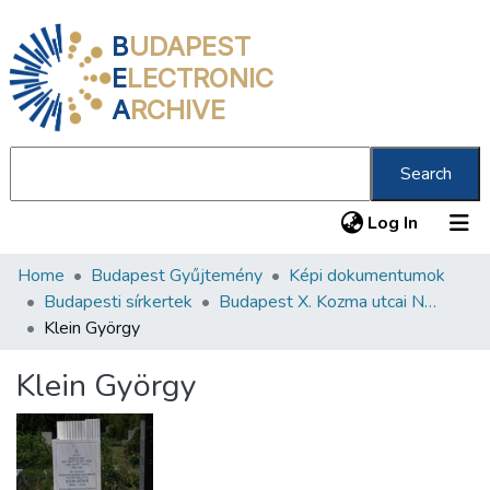
B
UDAPEST
E
LECTRONIC
A
RCHIVE
Search
(current
Log In
Home
Budapest Gyűjtemény
Képi dokumentumok
Communities & Collections
Budapesti sírkertek
Budapest X. Kozma utcai Neológ Zsidó Temető
All of DSpace
Klein György
Statistics
Klein György
About us