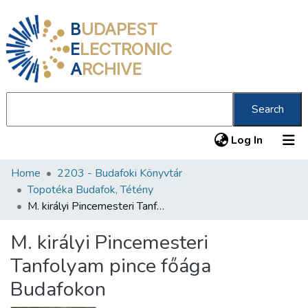
B
UDAPEST
E
LECTRONIC
A
RCHIVE
Search
(current
Log In
Home
2203 - Budafoki Könyvtár
Communities & Collections
Topotéka Budafok, Tétény
All of DSpace
M. királyi Pincemesteri Tanfolyam pince főága Budafokon
Statistics
M. királyi Pincemesteri
About us
Tanfolyam pince főága
Budafokon