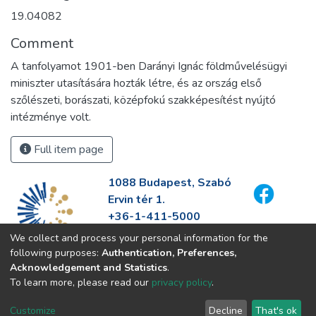
19.04082
Comment
A tanfolyamot 1901-ben Darányi Ignác földművelésügyi
miniszter utasítására hozták létre, és az ország első
szőlészeti, borászati, középfokú szakképesítést nyújtó
intézménye volt.
Full item page
1088 Budapest, Szabó
Ervin tér 1.
+36-1-411-5000
info@fszek.hu
We collect and process your personal information for the
https://fszek.hu
following purposes:
Authentication, Preferences,
Acknowledgement and Statistics
.
To learn more, please read our
privacy policy
.
Customize
Decline
That's ok