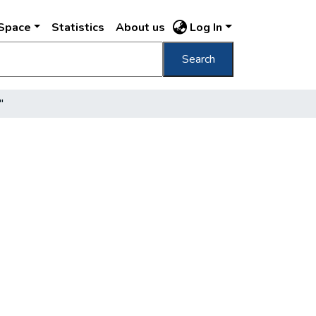
DSpace
Statistics
About us
Log In
Search
"