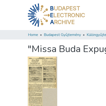
B
UDAPEST
E
LECTRONIC
A
RCHIVE
Home
Budapest Gyűjtemény
Különgyűjt
"Missa Buda Expu