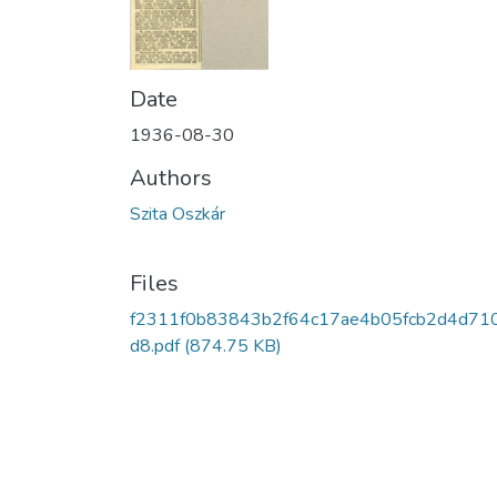
Date
1936-08-30
Authors
Szita Oszkár
Files
f2311f0b83843b2f64c17ae4b05fcb2d4d71
d8.pdf
(874.75 KB)