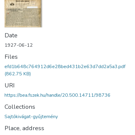
Date
1927-06-12
Files
efd1b648c764912d6e28bed431b2e63d7dd2a5a3.pdf
(862.75 KB)
URI
https://bea.fszek.hu/handle/20.500.14711/98736
Collections
Sajtókivágat-gyűjtemény
Place, address