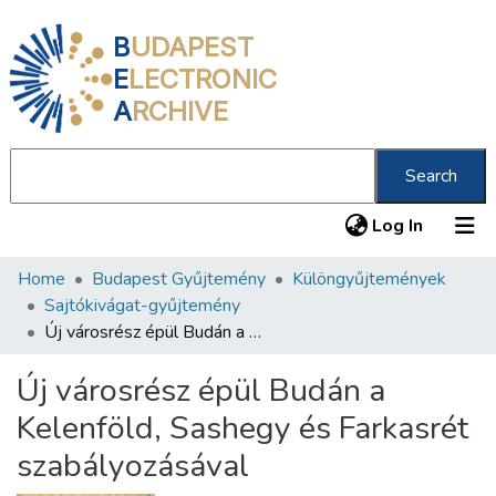
B
UDAPEST
E
LECTRONIC
A
RCHIVE
Search
(current
Log In
Home
Budapest Gyűjtemény
Különgyűjtemények
Communities & Collections
Sajtókivágat-gyűjtemény
All of DSpace
Új városrész épül Budán a Kelenföld, Sashegy és Farkasrét szabályozásával
Statistics
Új városrész épül Budán a
About us
Kelenföld, Sashegy és Farkasrét
szabályozásával