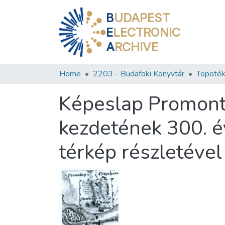
B
UDAPEST
E
LECTRONIC
A
RCHIVE
Home
2203 - Budafoki Könyvtár
Topoték
Képeslap Promont
kezdetének 300. é
térkép részletével