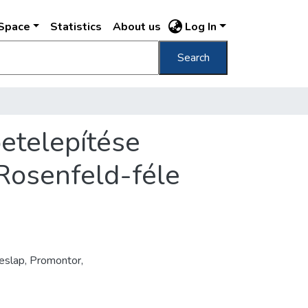
DSpace
Statistics
About us
Log In
Search
etelepítése
Rosenfeld-féle
eslap, Promontor,