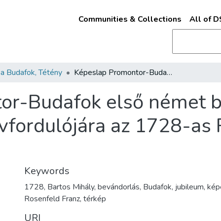
Communities & Collections
All of 
a Budafok, Tétény
Képeslap Promontor-Budafok első német betelepítése kezdetének 300. évfordulójára az 1728-as Rosenfeld-féle térkép részletével
or-Budafok első német b
vfordulójára az 1728-as 
Keywords
1728, Bartos Mihály, bevándorlás, Budafok, jubileum, kép
Rosenfeld Franz, térkép
URI