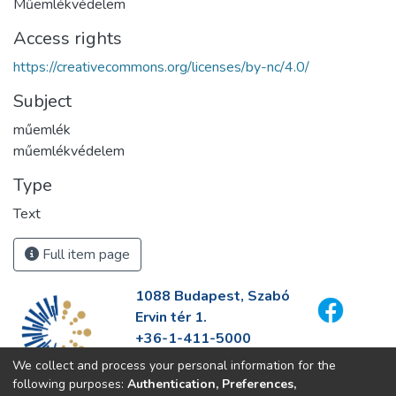
Műemlékvédelem
Access rights
https://creativecommons.org/licenses/by-nc/4.0/
Subject
műemlék
műemlékvédelem
Type
Text
Full item page
1088 Budapest, Szabó
Ervin tér 1.
+36-1-411-5000
info@fszek.hu
We collect and process your personal information for the
https://fszek.hu
following purposes:
Authentication, Preferences,