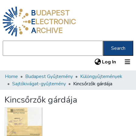
B
UDAPEST
E
LECTRONIC
A
RCHIVE
Search
(current
Log In
Home
Budapest Gyűjtemény
Különgyűjtemények
Communities & Collections
Sajtókivágat-gyűjtemény
Kincsőrzők gárdája
All of DSpace
Kincsőrzők gárdája
Statistics
About us