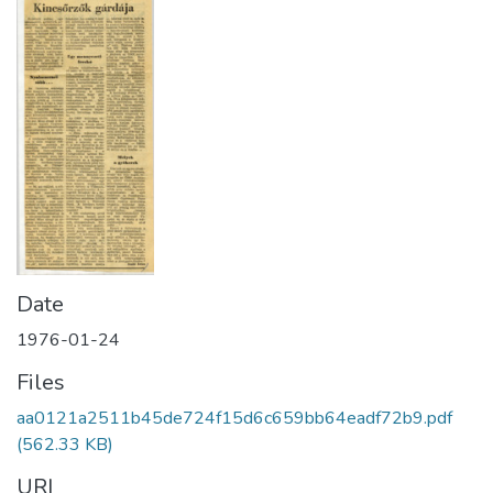
Date
1976-01-24
Files
aa0121a2511b45de724f15d6c659bb64eadf72b9.pdf
(562.33 KB)
URI