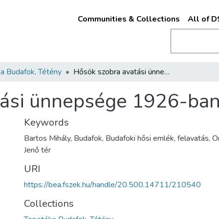
Communities & Collections
All of 
a Budafok, Tétény
Hősök szobra avatási ünnepsége 1926-ban Budafokon
tási ünnepsége 1926-ba
Keywords
Bartos Mihály, Budafok, Budafoki hősi emlék, felavatás, O
Jenő tér
URI
https://bea.fszek.hu/handle/20.500.14711/210540
Collections