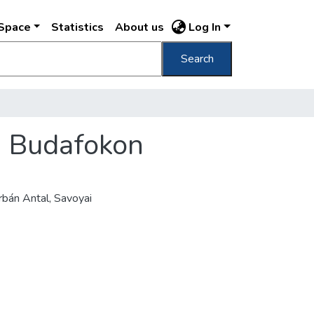
DSpace
Statistics
About us
Log In
Search
n Budafokon
rbán Antal, Savoyai