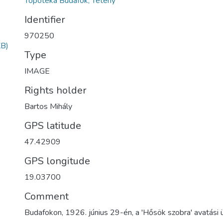
Topotéka Budafok, Tétény
Identifier
970250
KB)
Type
IMAGE
Rights holder
Bartos Mihály
GPS latitude
47.42909
GPS longitude
19.03700
Comment
Budafokon, 1926. június 29-én, a 'Hősök szobra' avatási