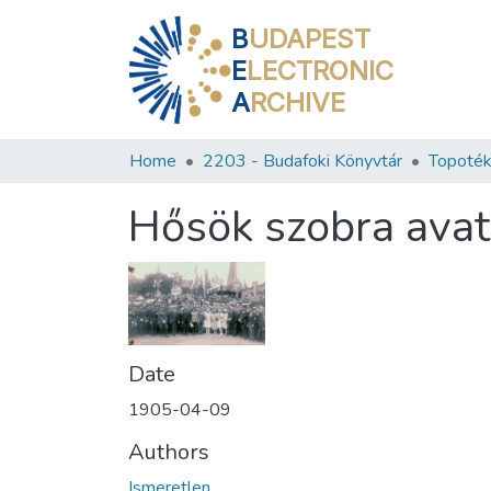
B
UDAPEST
E
LECTRONIC
A
RCHIVE
Home
2203 - Budafoki Könyvtár
Topoték
Hősök szobra ava
Date
1905-04-09
Authors
Ismeretlen