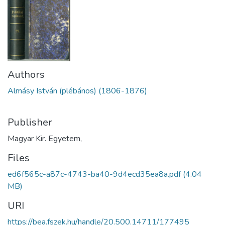
Authors
Almásy István (plébános) (1806-1876)
Publisher
Magyar Kir. Egyetem,
Files
ed6f565c-a87c-4743-ba40-9d4ecd35ea8a.pdf
(4.04
MB)
URI
https://bea.fszek.hu/handle/20.500.14711/177495