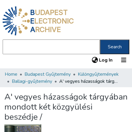
B
UDAPEST
E
LECTRONIC
A
RCHIVE
Search
(current
Log In
Home
Budapest Gyűjtemény
Különgyűjtemények
Communities & Collections
Ballagi-gyűjtemény
A' vegyes házasságok tárgyában mondott két közgyülési beszédje /
All of DSpace
A' vegyes házasságok tárgyában
Statistics
mondott két közgyülési
About us
beszédje /