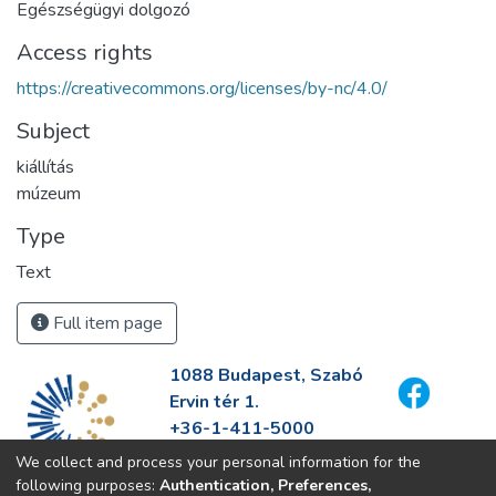
Egészségügyi dolgozó
Access rights
https://creativecommons.org/licenses/by-nc/4.0/
Subject
kiállítás
múzeum
Type
Text
Full item page
1088 Budapest, Szabó
Ervin tér 1.
+36-1-411-5000
info@fszek.hu
We collect and process your personal information for the
https://fszek.hu
following purposes:
Authentication, Preferences,