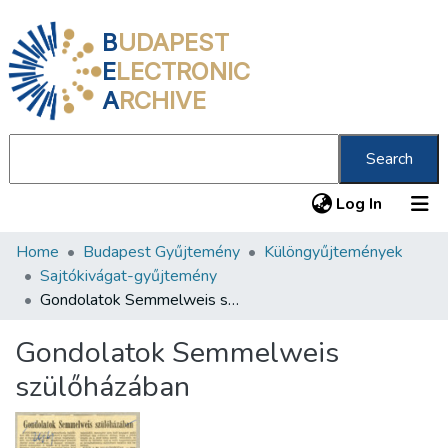
B
UDAPEST
E
LECTRONIC
A
RCHIVE
Search
(current
Log In
Home
Budapest Gyűjtemény
Különgyűjtemények
Communities & Collections
Sajtókivágat-gyűjtemény
All of DSpace
Gondolatok Semmelweis szülőházában
Statistics
Gondolatok Semmelweis
About us
szülőházában