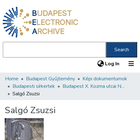
B
UDAPEST
E
LECTRONIC
A
RCHIVE
Search
(current
Log In
Home
Budapest Gyűjtemény
Képi dokumentumok
Communities & Collections
Budapesti sírkertek
Budapest X. Kozma utcai Neológ Zsidó Temető
All of DSpace
Salgó Zsuzsi
Statistics
Salgó Zsuzsi
About us