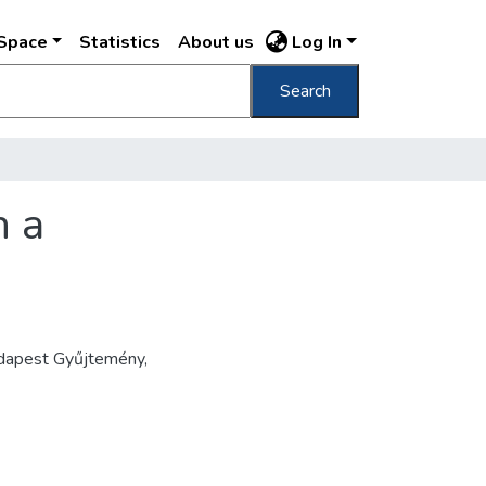
DSpace
Statistics
About us
Log In
Search
n a
udapest Gyűjtemény,