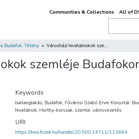
Communities & Collections
All of 
a Budafok, Tétény
Városházi hivatalnokok szemléje Budafokon a barlanglakásoknál
nokok szemléje Budafoko
Keywords
barlanglakás, Budafok, Fővárosi Szabó Ervin Könyvtár. B
hivatalnok, Horthy-korszak, szemle, városvezetés
URI
https://bea.fszek.hu/handle/20.500.14711/213664