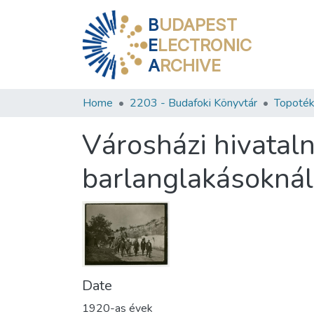
B
UDAPEST
E
LECTRONIC
A
RCHIVE
Home
2203 - Budafoki Könyvtár
Topoték
Városházi hivatal
barlanglakásoknál
Date
1920-as évek