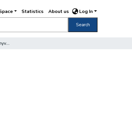
DSpace
Statistics
About us
Log In
Search
Nézzünk bele a telekkönyvbe!