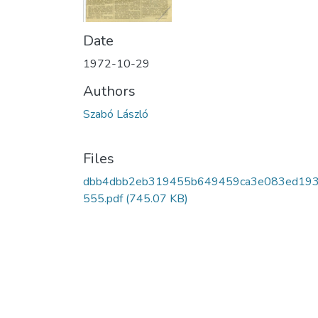
Date
1972-10-29
Authors
Szabó László
Files
dbb4dbb2eb319455b649459ca3e083ed19
555.pdf
(745.07 KB)