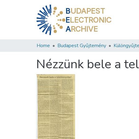
B
UDAPEST
E
LECTRONIC
A
RCHIVE
Home
Budapest Gyűjtemény
Különgyűjt
Nézzünk bele a te