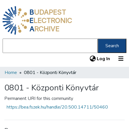
B
UDAPEST
E
LECTRONIC
A
RCHIVE
Search
(current
Log In
Home
0801 - Központi Könyvtár
Communities & Collections
All of DSpace
0801 - Központi Könyvtár
Statistics
Permanent URI for this community
https://bea.fszek.hu/handle/20.500.14711/50460
About us