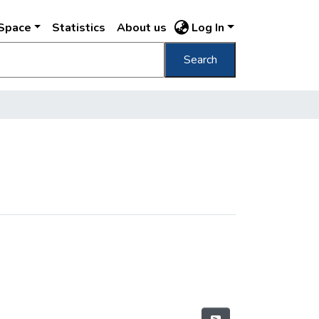
DSpace
Statistics
About us
Log In
Search