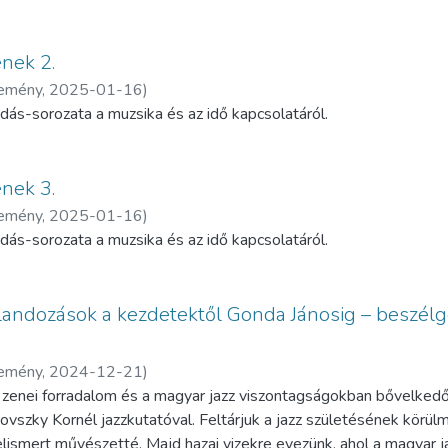
ének 2.
temény
,
2025-01-16
)
dás-sorozata a muzsika és az idő kapcsolatáról.
ének 3.
temény
,
2025-01-16
)
dás-sorozata a muzsika és az idő kapcsolatáról.
alandozások a kezdetektől Gonda Jánosig – beszél
temény
,
2024-12-21
)
 zenei forradalom és a magyar jazz viszontagságokban bővelkedő 
vszky Kornél jazzkutatóval. Feltárjuk a jazz születésének körülmé
 elismert művészetté. Majd hazai vizekre evezünk, ahol a magyar