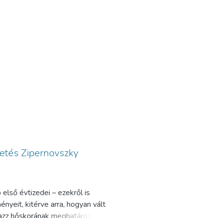
getés Zipernovszky
első évtizedei – ezekről is
nyeit, kitérve arra, hogyan vált
 jazz hőskorának meghatározó