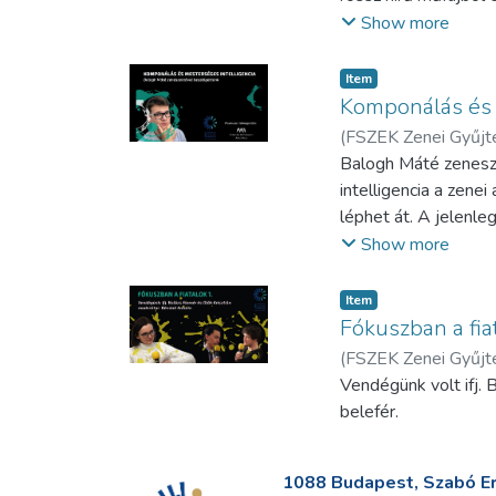
pillanatait elevenít
Show more
zongoraművészként é
kutathatóvá.
Item
Komponálás és 
Jazz témájú könyve
(
FSZEK Zenei Gyűj
https://bit.ly/41Ioy
Balogh Máté zenesze
intelligencia a zene
Jazz-hangfelvétele
léphet át. A jelenl
https://bit.ly/404X
intelligencia valób
Show more
klasszikus zeneszer
Gonda János művei:
kreativitást? Milye
Item
https://bit.ly/4guQ
megosztja tapasztala
Fókuszban a fiat
mélységekre és érze
(
FSZEK Zenei Gyűj
Szántó T. Gábor: A j
Vendégünk volt ifj. 
https://saman.fszek
belefér.
1088 Budapest, Szabó Erv