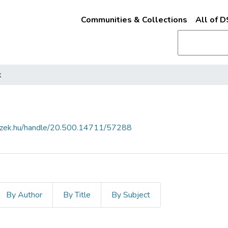
Communities & Collections
All of 
k
fszek.hu/handle/20.500.14711/57288
By Author
By Title
By Subject