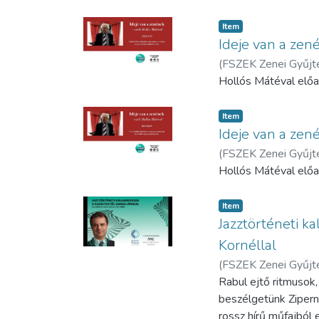
Item
Ideje van a zen
(
FSZEK Zenei Gyűj
Hollós Mátéval előa
Item
Ideje van a zen
(
FSZEK Zenei Gyűj
Hollós Mátéval előa
Item
Jazztörténeti k
Kornéllal
(
FSZEK Zenei Gyűj
Rabul ejtő ritmusok,
beszélgetünk Ziperno
rossz hírű műfajból