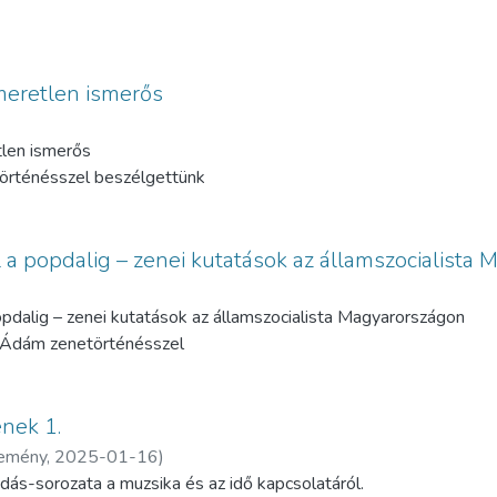
meretlen ismerős
tlen ismerős
örténésszel beszélgettünk
a popdalig – zenei kutatások az államszocialista
pdalig – zenei kutatások az államszocialista Magyarországon
 Ádám zenetörténésszel
ének 1.
temény
,
2025-01-16
)
dás-sorozata a muzsika és az idő kapcsolatáról.