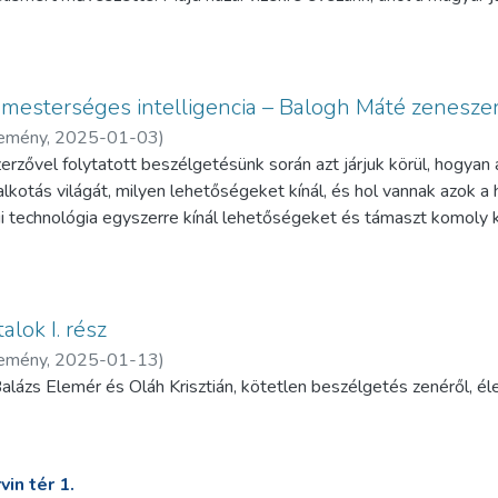
jük fel. Különös figyelmet szentelünk Gonda János munkásságának,
s pedagógusként is maradandót alkotott, és akinek hagyatékát 
mesterséges intelligencia – Balogh Máté zenesze
k a Zenei Gyűjteményben:
temény
,
2025-01-03
)
nG
rzővel folytatott beszélgetésünk során azt járjuk körül, hogyan 
i alkotás világát, milyen lehetőségeket kínál, és hol vannak azok
k a Zenei Gyűjteményben a Gonda-hagyatékból:
egi technológia egyszerre kínál lehetőségeket és támaszt komol
3n2
an képes eredeti zenei anyagot létrehozni? Hogyan használhatja 
ző ezeket az eszközöket úgy, hogy azok valóban támogassák, és 
n etikai és művészeti dilemmákat vet fel az AI bevonása a zenei
S1C
tait arról, hogyan képes az AI segíteni a zeneszerzés folyamatá
alok I. rész
lmi árnyalatokra is, amelyeket jelenleg még csak az emberi léle
temény
,
2025-01-13
)
azzprofesszor:
Balázs Elemér és Oláh Krisztián, kötetlen beszélgetés zenéről, él
.hu/WebPac/Corvina...
in tér 1.