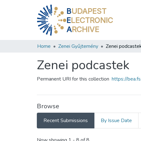
B
UDAPEST
E
LECTRONIC
A
RCHIVE
Home
Zenei Gyűjtemény
Zenei podcaste
Zenei podcastek
Permanent URI for this collection
https://bea.
Browse
Recent Submissions
By Issue Date
Recent Submissions
Now showing
1 - 8 of 8