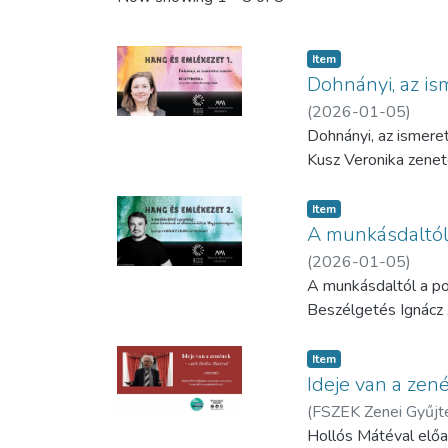
Item
Dohnányi, az is
(
2026-01-05
)
Dohnányi, az ismere
Kusz Veronika zenet
Item
A munkásdaltól 
(
2026-01-05
)
A munkásdaltól a po
Beszélgetés Ignácz
Item
Ideje van a zen
(
FSZEK Zenei Gyűj
Hollós Mátéval előa