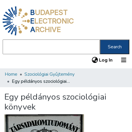
B
UDAPEST
E
LECTRONIC
A
RCHIVE
Search
(current
Log In
Home
Szociológiai Gyűjtemény
Communities & Collections
Egy példányos szociológiai könyvek
All of DSpace
Egy példányos szociológiai
Statistics
könyvek
About us