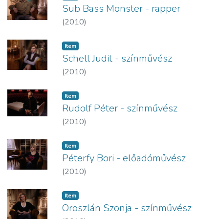
Sub Bass Monster - rapper
(
2010
)
Item
Schell Judit - színművész
(
2010
)
Item
Rudolf Péter - színművész
(
2010
)
Item
Péterfy Bori - előadóművész
(
2010
)
Item
Oroszlán Szonja - színművész