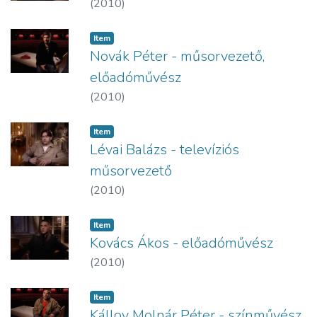
(
2010
)
Item
Novák Péter - műsorvezető,
előadóművész
(
2010
)
Item
Lévai Balázs - televíziós
műsorvezető
(
2010
)
Item
Kovács Ákos - előadóművész
(
2010
)
Item
Kálloy Molnár Péter - színművész