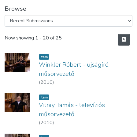
Browse
Recent Submissions
Now showing
1 - 20 of 25
Item
Winkler Róbert - újságíró,
műsorvezető
(
2010
)
Item
Vitray Tamás - televíziós
műsorvezető
(
2010
)