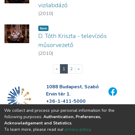
vizilabdázó
(
2010
)
Item
D. Tóth Kriszta - televíziós
műsorvezető
(
2010
)
(current)
«
1
2
»
1088 Budapest, Szabó
Ervin tér 1.
+36-1-411-5000
info@fszek.hu
We collect and process your personal information for the
https://fszek.hu
following purposes:
Authentication, Preferences,
Acknowledgement and Statistics
.
To learn more, please read our
privacy policy
.