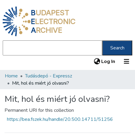
B
UDAPEST
E
LECTRONIC
A
RCHIVE
Search
(current
Log In
Home
Tudásdepó - Expressz
Communities & Collections
Mit, hol és miért jó olvasni?
All of DSpace
Mit, hol és miért jó olvasni?
Statistics
Permanent URI for this collection
About us
https://bea.fszek.hu/handle/20.500.14711/51256