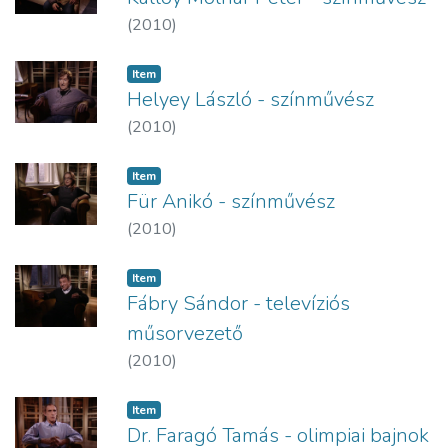
(
2010
)
Item
Helyey László - színművész
(
2010
)
Item
Für Anikó - színművész
(
2010
)
Item
Fábry Sándor - televíziós
műsorvezető
(
2010
)
Item
Dr. Faragó Tamás - olimpiai bajnok