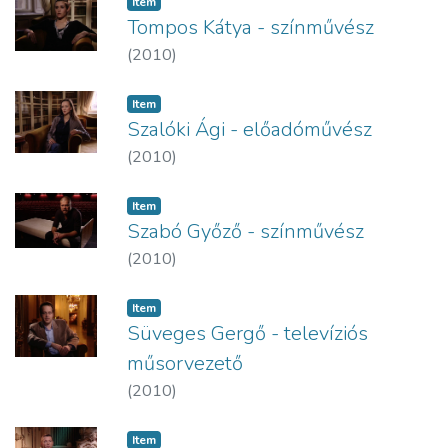
Item
Tompos Kátya - színművész
(
2010
)
Item
Szalóki Ági - előadóművész
(
2010
)
Item
Szabó Győző - színművész
(
2010
)
Item
Süveges Gergő - televíziós
műsorvezető
(
2010
)
Item