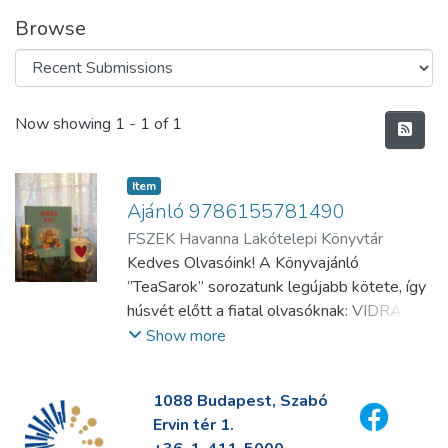
Browse
Recent Submissions
Now showing
1 - 1 of 1
Item
Ajánló 9786155781490
FSZEK Havanna Lakótelepi Könyvtár
Kedves Olvasóink! A Könyvajánló
”TeaSarok” sorozatunk legújabb kötete, így
húsvét előtt a fiatal olvasóknak: VIDRA
VILI iskolába megy. A könyv a Vidra
Show more
képeskönyv sorozat második kötete (a
VIDRA VILI után), az angol Sam Gartontól,
1088 Budapest, Szabó
aki a könyv szerzője és egyben illusztrátora
Ervin tér 1.
is. Gartonról érdemes tudni, hogy az angliai