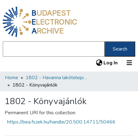
B
UDAPEST
E
LECTRONIC
A
RCHIVE
Search
(current
Log In
Home
1802 - Havanna lakótelepi Könyvtár
Communities & Collections
1802 - Könyvajánlók
All of DSpace
1802 - Könyvajánlók
Statistics
Permanent URI for this collection
About us
https://bea.fszek.hu/handle/20.500.14711/50466